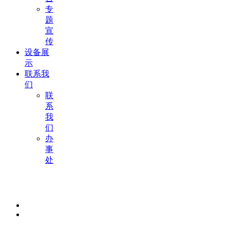
专
题
宣
传
设备展
示
联系我
们
联
系
我
们
办
事
处