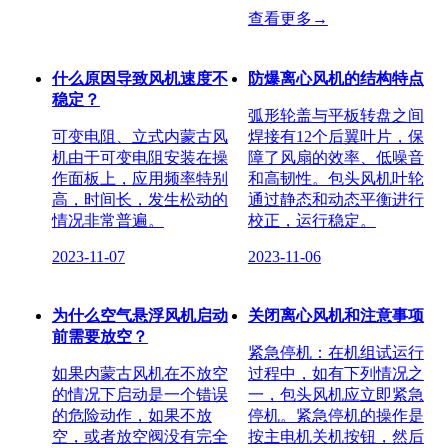
查看更多→
什么原因导致风机速度不
防爆离心风机的结构特点
稳定？
弧形轮盖与平板转盘之间
可变电阻、立式内蒙古风
焊接有12个后翼叶片，保
机由于可变电阻安装在操
障了风扇的效率、低噪音
作面板上，应用频率特别
和高韧性。包头风机叶轮
高，时间长，发生松动的
通过静态和动态平衡进行
情况非常普遍。
校正，运行稳定。
2023-11-07
2023-11-06
为什么空气悬浮风机启动
关闭离心风机和注意事项
前需要放空？
紧急停机：在机组试运行
如果内蒙古风机在不放空
过程中，如有下列情况之
的情况下启动是一个错误
一，包头风机应立即紧急
的危险动作，如果不放
停机。紧急停机的操作是
空，或者放空阀没有完全
按主电机关机按钮，然后