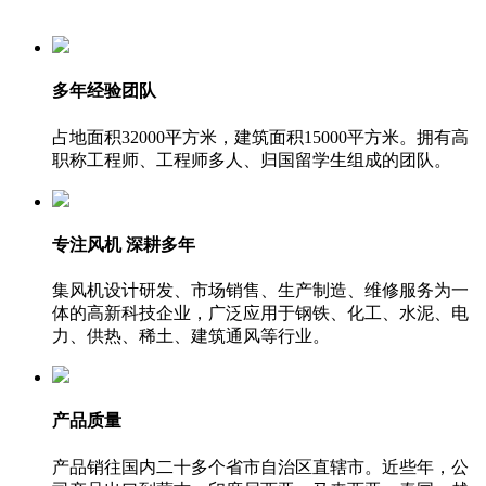
多年经验团队
占地面积32000平方米，建筑面积15000平方米。拥有高
职称工程师、工程师多人、归国留学生组成的团队。
专注风机 深耕多年
集风机设计研发、市场销售、生产制造、维修服务为一
体的高新科技企业，广泛应用于钢铁、化工、水泥、电
力、供热、稀土、建筑通风等行业。
产品质量
产品销往国内二十多个省市自治区直辖市。近些年，公