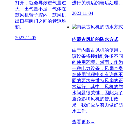
打开，就会导致进气量过
进行关机后的善后处理。
大，出气量不足，气体在
2023-11-04
鼓风机转子腔内，鼓风机
出口与阀门之间的管道堆
积。
2023-11-05
内蒙古风机的防水方式
由于内蒙古风机的使用，
该设备将接触到许多不同
的使用环境。然而，作为
一种电力设备，风扇本身
在使用过程中会有许多不
同的要求来维持风扇的正
常运行。其中，风机的防
水问题很关键，因此为了
避免影响风机的使用效
果，我们应尽努力做好防
水工作。
查看更多→