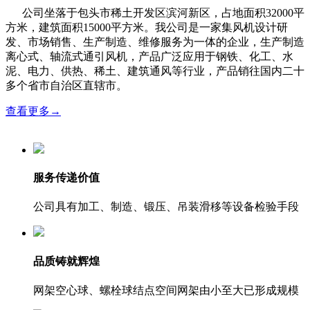
公司坐落于包头市稀土开发区滨河新区，占地面积32000平
方米，建筑面积15000平方米。我公司是一家集风机设计研
发、市场销售、生产制造、维修服务为一体的企业，生产制造
离心式、轴流式通引风机，产品广泛应用于钢铁、化工、水
泥、电力、供热、稀土、建筑通风等行业，产品销往国内二十
多个省市自治区直辖市。
查看更多→
服务传递价值
公司具有加工、制造、锻压、吊装滑移等设备检验手段
品质铸就辉煌
网架空心球、螺栓球结点空间网架由小至大已形成规模