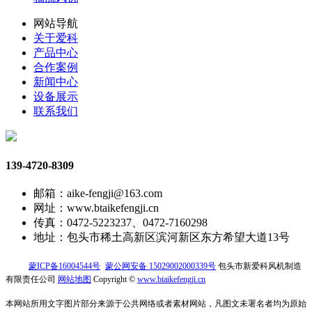
网站导航
关于爱科
产品中心
合作案例
新闻中心
设备展示
联系我们
139-4720-8309
邮箱：aike-fengji@163.com
网址：www.btaikefengji.cn
传真：0472-5223237、0472-7160298
地址：包头市稀土高新区滨河新区东方希望大道13号
蒙ICP备16004544号
蒙公网安备 15029002000339号
包头市新爱科风机制造
有限责任公司
网站地图
Copyright ©
www.btaikefengji.cn
本网站所用文字图片部分来源于公共网络或者素材网站，凡图文未署名者均为原始