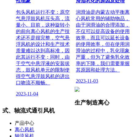
性现象
滑油乳化的原因及处理
包头风机运行不变：原空
润滑油是内蒙古动平衡离
气悬浮鼓风机压头高，流
心风机常用的辅助物品，
量小。目前，这种旋转小
由于润滑油的合理添加，
的前向离心风机的生产技
不仅可以提高设备的使用
术还不是很完整，空气悬
效率，而且可以延长设备
浮风机的设计和生产技术
的使用效率，但在使用润
质量难以达到高标准，因
滑油的过程中，乳化现象
此其运行不变；同时，由
严重，但为了避免乳化效
于空气中悬浮液的安装状
率的下降，我们需要掌握
态，鼓风机单元的限制使
其原因和处理方法。
得空气悬浮鼓风机的进出
2023-11-03
口吻流不顺畅。
2023-11-04
生产制造离心
式、轴流式通引风机
产品中心
离心风机
轴流风机