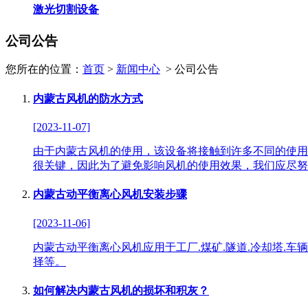
激光切割设备
公司公告
您所在的位置：
首页
>
新闻中心
> 公司公告
内蒙古风机的防水方式
[2023-11-07]
由于内蒙古风机的使用，该设备将接触到许多不同的使用
很关键，因此为了避免影响风机的使用效果，我们应尽努
内蒙古动平衡离心风机安装步骤
[2023-11-06]
内蒙古动平衡离心风机应用于工厂.煤矿.隧道.冷却塔.
择等。
如何解决内蒙古风机的损坏和积灰？