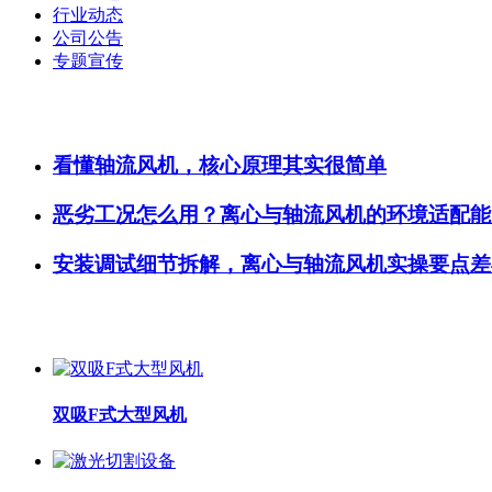
行业动态
公司公告
专题宣传
看懂轴流风机，核心原理其实很简单
恶劣工况怎么用？离心与轴流风机的环境适配能
安装调试细节拆解，离心与轴流风机实操要点差
双吸F式大型风机