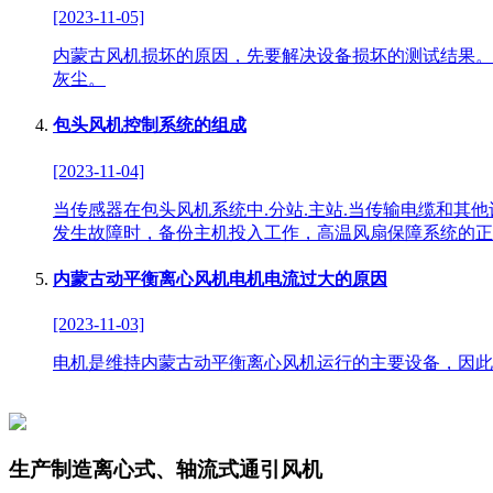
[2023-11-05]
内蒙古风机损坏的原因，先要解决设备损坏的测试结果。
灰尘。
包头风机控制系统的组成
[2023-11-04]
当传感器在包头风机系统中.分站.主站.当传输电缆和
发生故障时，备份主机投入工作，高温风扇保障系统的正
内蒙古动平衡离心风机电机电流过大的原因
[2023-11-03]
电机是维持内蒙古动平衡离心风机运行的主要设备，因此
生产制造离心式、轴流式通引风机