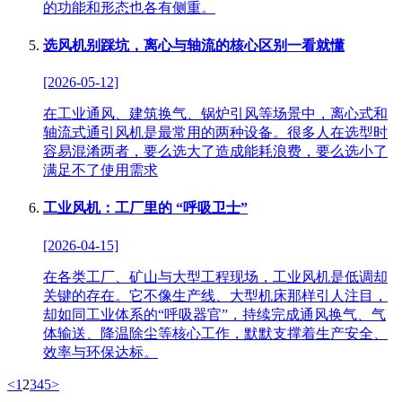
的功能和形态也各有侧重。
选风机别踩坑，离心与轴流的核心区别一看就懂
[2026-05-12]
在工业通风、建筑换气、锅炉引风等场景中，离心式和
轴流式通引风机是最常用的两种设备。很多人在选型时
容易混淆两者，要么选大了造成能耗浪费，要么选小了
满足不了使用需求
工业风机：工厂里的 “呼吸卫士”
[2026-04-15]
在各类工厂、矿山与大型工程现场，工业风机是低调却
关键的存在。它不像生产线、大型机床那样引人注目，
却如同工业体系的“呼吸器官”，持续完成通风换气、气
体输送、降温除尘等核心工作，默默支撑着生产安全、
效率与环保达标。
<
1
2
3
4
5
>