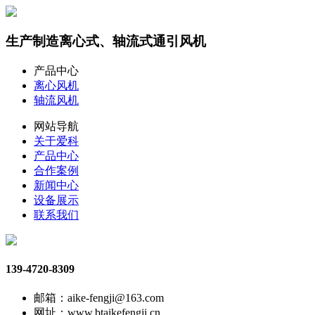
生产制造离心式、轴流式通引风机
产品中心
离心风机
轴流风机
网站导航
关于爱科
产品中心
合作案例
新闻中心
设备展示
联系我们
139-4720-8309
邮箱：aike-fengji@163.com
网址：www.btaikefengji.cn