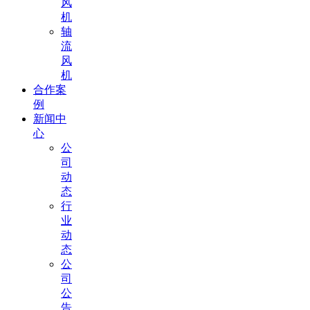
风
机
轴
流
风
机
合作案
例
新闻中
心
公
司
动
态
行
业
动
态
公
司
公
告