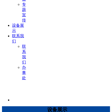
专
题
宣
传
设备展
示
联系我
们
联
系
我
们
办
事
处
设备展示